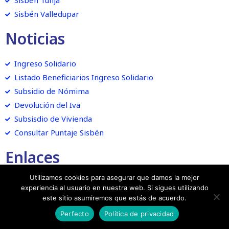
Sisbén Tunja
Sisbén Valledupar
Noticias
Ingreso Solidario
Listado Beneficiarios Ingreso Solidario
Subsidio de Nómima
Devolución del Iva
Subsisdio de Vivienda
Consultar Puntaje Sisbén
Enlaces
Utilizamos cookies para asegurar que damos la mejor
Consulta Giros Ingreso Solidario
experiencia al usuario en nuestra web. Si sigues utilizando
Info Ingreso Solidario
este sitio asumiremos que estás de acuerdo.
Actualizar Datos Sisbén
Perfecto
Política de privacidad
Consulta Datos Sisbén