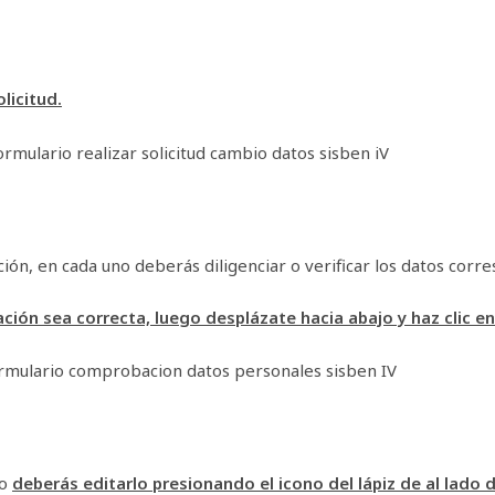
olicitud.
ión, en cada uno deberás diligenciar o verificar los datos corr
ción sea correcta, luego desplázate hacia abajo y haz clic en
do
deberás editarlo presionando el icono del lápiz de al lado 