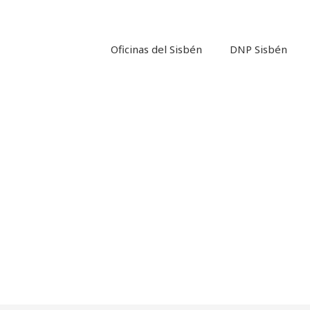
Ir
al
contenido
Oficinas del Sisbén
DNP Sisbén